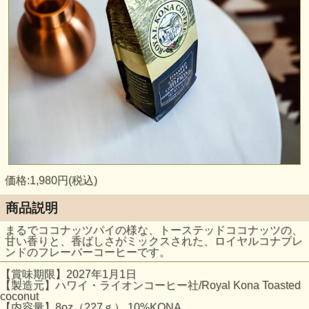
価格:1,980円(税込)
商品説明
まるでココナッツパイの様な、トーステッドココナッツの、
甘い香りと、香ばしさがミックスされた、ロイヤルコナブレ
ンドのフレーバーコーヒーです。
【賞味期限】2027年1月1日
【製造元】ハワイ・ライオンコーヒー社/Royal Kona Toasted
coconut
【内容量】8oz（227ｇ） 10%KONA