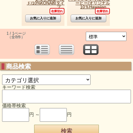
ド/10%KONA粉タイ
ーヒー/オリジナル
プ...
10％Hawaiian...
在庫切れ
在庫切れ
1 / 1ページ
（全8件）
商品検索
キーワード検索
価格帯検索
円 ～
円