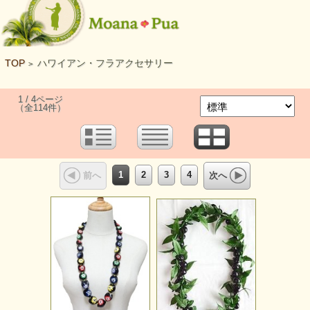
TOP
ハワイアン・フラアクセサリー
>
1 / 4ページ
（全114件）
1
2
3
4
前へ
次へ