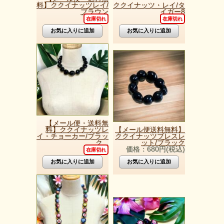
料】ククイナッツレイ/
ククイナッツ・レイ/タ
ブラウン
イガー8
在庫切れ
在庫切れ
【メール便・送料無
料】ククイナッツレ
【メール便送料無料】
イ・チョーカー/ブラッ
ククイナッツブレスレ
ク...
ット/ブラック
価格：680円(税込)
在庫切れ