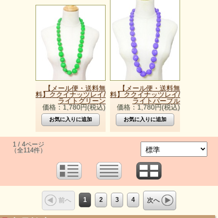
【メール便・送料無
【メール便・送料無
料】ククイナッツレイ/
料】ククイナッツレイ/
ライトグリーン
ライトパープル
価格：1,780円(税込)
価格：1,780円(税込)
1 / 4ページ
（全114件）
1
2
3
4
前へ
次へ