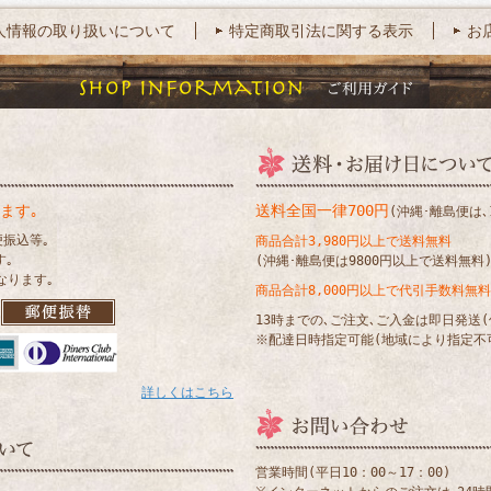
人情報の取り扱いについて
特定商取引法に関する表示
お
ます｡
送料全国一律700円
(沖縄･離島便は､1
便振込等｡
商品合計3,980円以上で送料無料
す｡
(沖縄･離島便は9800円以上で送料無料
なります｡
商品合計8,000円以上で代引手数料無料
13時までの､ご注文､ご入金は即日発送
※配達日時指定可能(地域により指定不
詳しくはこちら
営業時間(平日10：00～17：00)