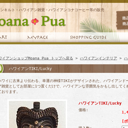
アンキルト・ハワイアン雑貨・ハワイアンコナコーヒー等の販売
ワイアンショップMoana Pua トップへ戻る
>
ハワイアンインテリア
>
ハ
ハワイアンTIKI/Lucky
ハワイに古来より伝わる、幸運の神様TIKIがデザインされた、ハワイアンド
ア雑貨としてお部屋に1つ置くだけで、ハワイアンな雰囲気をかもし出してく
ております。
ハワイアンTIKI/Lucky
価格:
1,
[