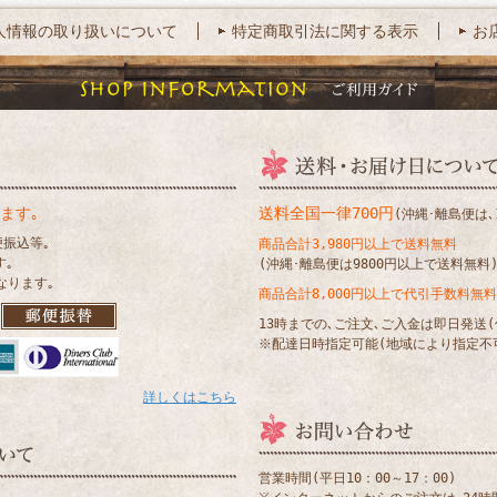
人情報の取り扱いについて
特定商取引法に関する表示
お
ます｡
送料全国一律700円
(沖縄･離島便は､1
便振込等｡
商品合計3,980円以上で送料無料
す｡
(沖縄･離島便は9800円以上で送料無料
なります｡
商品合計8,000円以上で代引手数料無料
13時までの､ご注文､ご入金は即日発送
※配達日時指定可能(地域により指定不
詳しくはこちら
営業時間(平日10：00～17：00)