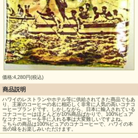
価格:4,280円(税込)
商品説明
ハワイのレストランやホテル等に供給されてきた商品でもあ
り、王家のコーヒーの名に相応しく非常に人気の高いコナコ
ーヒーブランドです。しかしながら、日本に輸入されている
コナコーヒーはほとんどが10%商品ばかりで、100%ピュア
なコナコーヒーを手に入れる事は大変難しいですよね。
こちらの商品は100%ピュアのコナコーヒーで、ハワイの本
当の味をお楽しみいただけます。