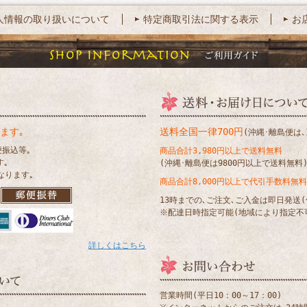
人情報の取り扱いについて
特定商取引法に関する表示
お
ます｡
送料全国一律700円
(沖縄･離島便は､1
便振込等｡
商品合計3,980円以上で送料無料
す｡
(沖縄･離島便は9800円以上で送料無料
なります｡
商品合計8,000円以上で代引手数料無料
13時までの､ご注文､ご入金は即日発送
※配達日時指定可能(地域により指定不
詳しくはこちら
営業時間(平日10：00～17：00)