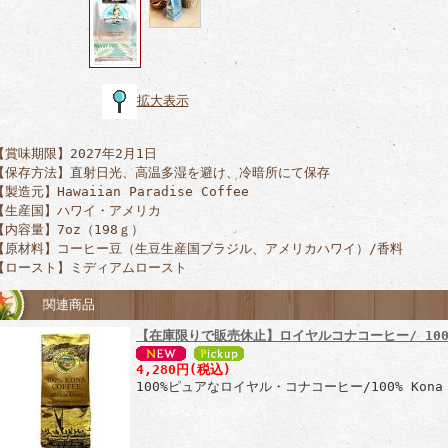
拡大表示
【賞味期限】2027年2月1日
【保存方法】直射日光、高温多湿を避け、冷暗所にて保存
【製造元】Hawaiian Paradise Coffee
【生産国】ハワイ・アメリカ
【内容量】7oz（198ｇ）
【原材料】コーヒー豆（生豆生産国ブラジル、アメリカハワイ）/香料
【ロースト】ミディアムロースト
関連商品
【在庫限りで販売休止】ロイヤルコナコーヒー/ 100%
4,280円(税込)
100%ピュアなロイヤル・コナコーヒー/100% Kona 