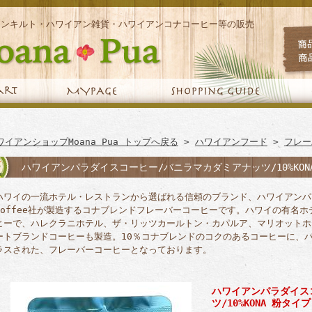
アンキルト・ハワイアン雑貨・ハワイアンコナコーヒー等の販売
ワイアンショップMoana Pua トップへ戻る
>
ハワイアンフード
>
フレー
ハワイアンパラダイスコーヒー/バニラマカダミアナッツ/10%KON
ハワイの一流ホテル・レストランから選ばれる信頼のブランド、ハワイアンパラダイス
coffee社が製造するコナブレンドフレーバーコーヒーです。ハワイの有名
ヒーで、ハレクラニホテル、ザ・リッツカールトン・カパルア、マリオットホ
ートブランドコーヒーも製造。10％コナブレンドのコクのあるコーヒーに、
ラスされた、フレーバーコーヒーとなっております。
ハワイアンパラダイス
ツ/10%KONA 粉タイプ