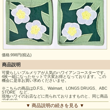
価格:998円(税込)
商品説明
可愛らしいプルメリアが人気のハワイアンコースターです。
4枚一組になったセットで大変お得となっております。この
機会に是非お買い求めくださいませ。
※こちらの商品はD.F.S.、Walmart、LONGS DRUGS、ABC
STORE など、
現地ハワイのお店などに売られておりますものと、同じ商品
ですので、
安心してお買い求めいただけます。
▼ 商品説明の続きを見る ▼