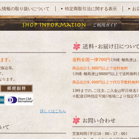
人情報の取り扱いについて
特定商取引法に関する表示
お
ます｡
送料全国一律700円
(沖縄･離島便は､1
便振込等｡
商品合計3,980円以上で送料無料
す｡
(沖縄･離島便は9800円以上で送料無料
なります｡
商品合計8,000円以上で代引手数料無料
13時までの､ご注文､ご入金は即日発送
※配達日時指定可能(地域により指定不
詳しくはこちら
営業時間(平日10：00～17：00)