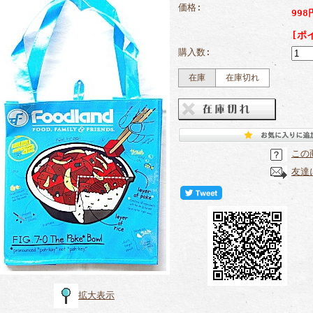
価格:
99
[ポ
購入数:
在庫
在庫切れ
この
友達
拡大表示