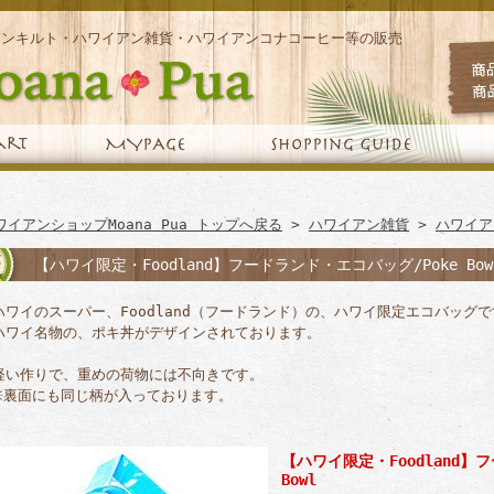
アンキルト・ハワイアン雑貨・ハワイアンコナコーヒー等の販売
ワイアンショップMoana Pua トップへ戻る
>
ハワイアン雑貨
>
ハワイア
【ハワイ限定・Foodland】フードランド・エコバッグ/Poke Bow
ハワイのスーパー、Foodland（フードランド）の、ハワイ限定エコバッグで
ハワイ名物の、ポキ丼がデザインされております。
軽い作りで、重めの荷物には不向きです。
※裏面にも同じ柄が入っております。
【ハワイ限定・Foodland】
Bowl