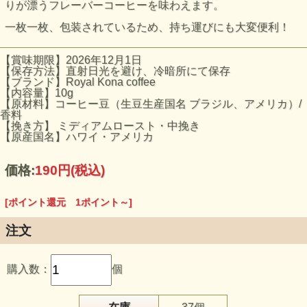
りが漂うフレーバーコーヒーを味わえます。
一枚一枚、包装されているため、持ち運びにも大変便利！
【賞味期限】2026年12月1日
【保存方法】直射日光を避け、冷暗所にて保存
【ブランド】Royal Kona coffee
【内容量】10g
【原材料】コーヒー豆（生豆生産国名 ブラジル、アメリカ）/
香料
【挽き方】 ミディアムロースト・中挽き
【原産国名】ハワイ・アメリカ
価格:
190円
(税込)
[ポイント還元 1ポイント～]
注文
購入数：
個