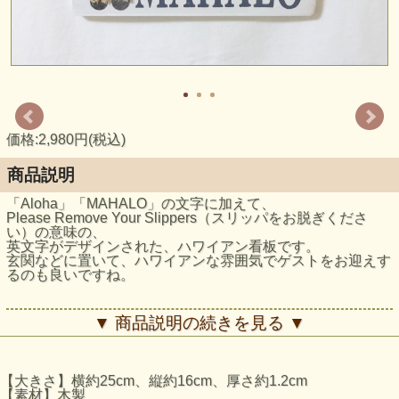
価格:2,980円(税込)
商品説明
「Aloha」「MAHALO」の文字に加えて、
Please Remove Your Slippers（スリッパをお脱ぎくださ
い）の意味の、
英文字がデザインされた、ハワイアン看板です。
玄関などに置いて、ハワイアンな雰囲気でゲストをお迎えす
るのも良いですね。
ボード部分は木製で、サンダルデザイン部分は鉄製となって
▼ 商品説明の続きを見る ▼
おります。
輸入買い付け商品のため、こちらは1点商品となります。
看板上部には、壁掛け用の紐が付いております。
【大きさ】横約25cm、縦約16cm、厚さ約1.2cm
【素材】木製