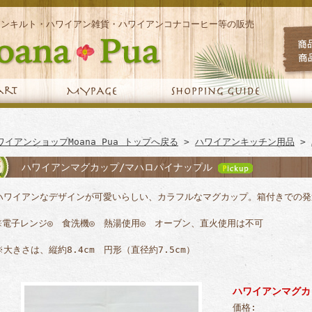
アンキルト・ハワイアン雑貨・ハワイアンコナコーヒー等の販売
ワイアンショップMoana Pua トップへ戻る
>
ハワイアンキッチン用品
>
ハワイアンマグカップ/マハロパイナップル
ハワイアンなデザインが可愛いらしい、カラフルなマグカップ。箱付きでの発
※電子レンジ◎ 食洗機◎ 熱湯使用◎ オーブン、直火使用は不可
※大きさは、縦約8.4cm 円形（直径約7.5cm）
ハワイアンマグカ
価格: