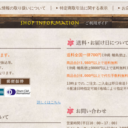
人情報の取り扱いについて
特定商取引法に関する表示
お
ます｡
送料全国一律700円
(沖縄･離島便は､1
便振込等｡
商品合計3,980円以上で送料無料
す｡
(沖縄･離島便は9800円以上で送料無料
なります｡
商品合計8,000円以上で代引手数料無料
13時までの､ご注文､ご入金は即日発送
※配達日時指定可能(地域により指定不
詳しくはこちら
営業時間(平日10：00～17：00)