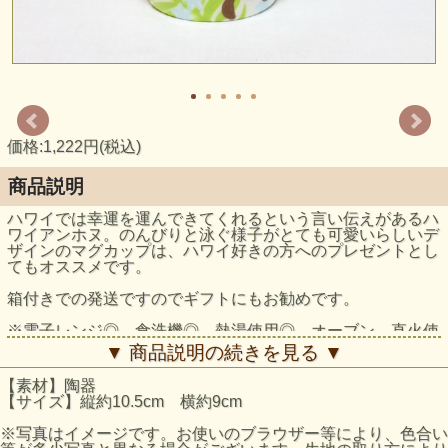
価格:1,222円(税込)
商品説明
ハワイでは幸運を運んできてくれるという言い伝えがあるハ
ワイアンホヌ。のんびりと泳ぐ様子がとても可愛いらしいデ
ザインのマグカップは、ハワイ好きの方へのプレゼントとし
てもオススメです。
箱付きでの発送ですのでギフトにもお勧めです。
※電子レンジ◎ 食洗機◎ 熱湯使用◎ オーブン、直火使
用は不可
▼ 商品説明の続きを見る ▼
※大きさは、縦約10.5cm 横約9cm
【素材】陶器
【サイズ】縦約10.5cm 横約9cm
※写真はイメージです。お使いのブラウザー等により、色合い