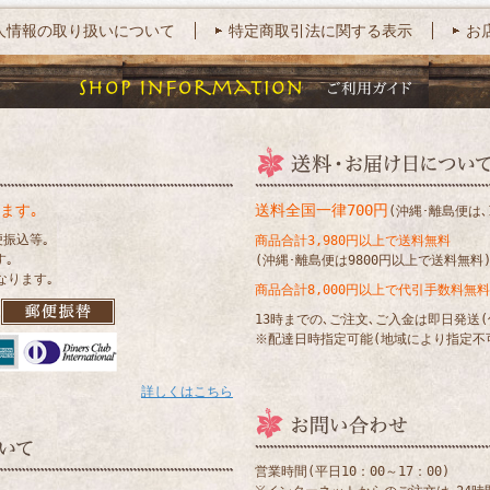
人情報の取り扱いについて
特定商取引法に関する表示
お
ます｡
送料全国一律700円
(沖縄･離島便は､1
便振込等｡
商品合計3,980円以上で送料無料
す｡
(沖縄･離島便は9800円以上で送料無料
なります｡
商品合計8,000円以上で代引手数料無料
13時までの､ご注文､ご入金は即日発送
※配達日時指定可能(地域により指定不
詳しくはこちら
営業時間(平日10：00～17：00)