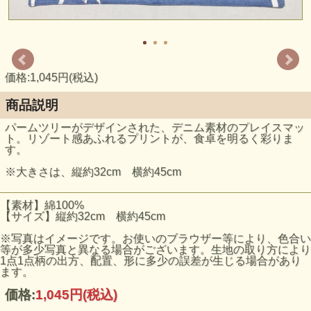
価格:1,045円(税込)
商品説明
パームツリーがデザインされた、デニム素材のプレイスマッ
ト。リゾート感あふれるプリントが、食卓を明るく彩りま
す。
※大きさは、縦約32cm 横約45cm
【素材】綿100%
【サイズ】縦約32cm 横約45cm
※写真はイメージです。お使いのブラウザー等により、色合い
等が多少写真と異なる場合がございます。生地の取り方により
1点1点柄の出方、配置、形に多少の誤差が生じる場合があり
ます。
価格:
1,045円
(税込)