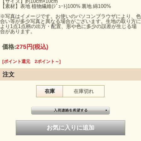
【サイズ】約10cm×10cm
【素材】表地 植物繊維(ｼﾞｭｰﾄ)100% 裏地 綿100%
※写真はイメージです。お使いのパソコンブラウザにより、色
合い等が多少写真と異なる場合がございます。生地の取り方に
より1点1点柄の出方・配置、形や色に多少の誤差が生じる場
合があります。
価格:
275円
(税込)
[ポイント還元 2ポイント～]
注文
在庫
在庫切れ