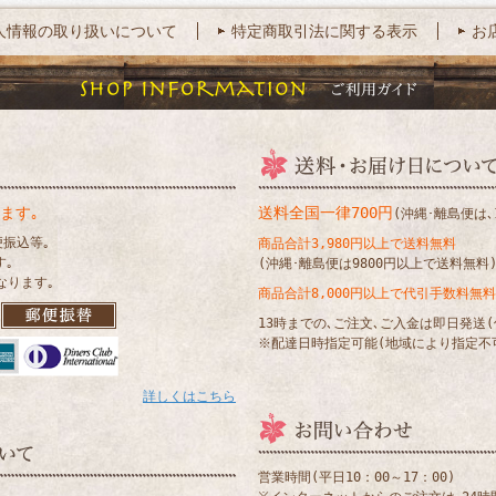
人情報の取り扱いについて
特定商取引法に関する表示
お
ます｡
送料全国一律700円
(沖縄･離島便は､1
便振込等｡
商品合計3,980円以上で送料無料
す｡
(沖縄･離島便は9800円以上で送料無料
なります｡
商品合計8,000円以上で代引手数料無料
13時までの､ご注文､ご入金は即日発送
※配達日時指定可能(地域により指定不
詳しくはこちら
営業時間(平日10：00～17：00)