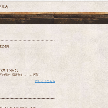
店案内
200円)
)
(休業日を除く)
可の場合､指定無しにての発送)
詳しくはこちら