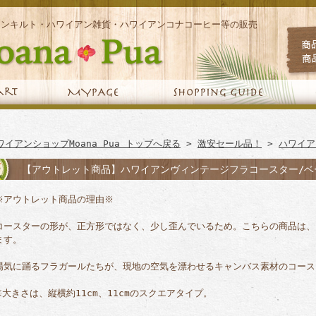
アンキルト・ハワイアン雑貨・ハワイアンコナコーヒー等の販売
ワイアンショップMoana Pua トップへ戻る
>
激安セール品！
>
ハワイア
【アウトレット商品】ハワイアンヴィンテージフラコースター/ベ
※アウトレット商品の理由※
コースターの形が、正方形ではなく、少し歪んでいるため。こちらの商品は、
ます。
陽気に踊るフラガールたちが、現地の空気を漂わせるキャンバス素材のコース
※大きさは、縦横約11cm、11cmのスクエアタイプ。