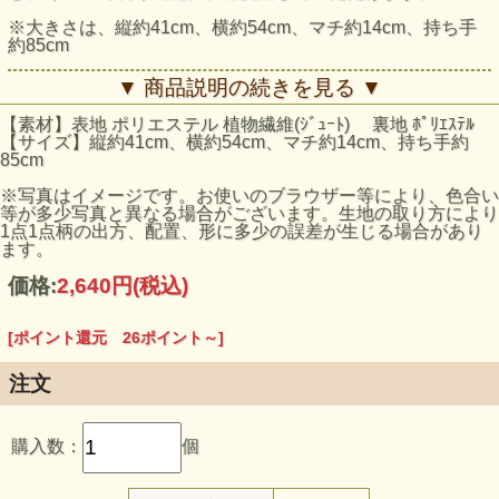
※大きさは、縦約41cm、横約54cm、マチ約14cm、持ち手
約85cm
▼ 商品説明の続きを見る ▼
【素材】表地 ポリエステル 植物繊維(ｼﾞｭｰﾄ) 裏地 ﾎﾟﾘｴｽﾃﾙ
【サイズ】縦約41cm、横約54cm、マチ約14cm、持ち手約
85cm
※写真はイメージです。お使いのブラウザー等により、色合い
等が多少写真と異なる場合がございます。生地の取り方により
1点1点柄の出方、配置、形に多少の誤差が生じる場合があり
ます。
価格:
2,640円
(税込)
[ポイント還元 26ポイント～]
注文
購入数：
個