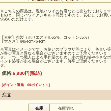
※こちらの商品は、現地ハワイのお店などに売られております
ものと、同じハワイアンキルト商品ですので、安心してお買い
求めいただけます。
【素材】布製（ポリエステル65%、コットン35%）
【大きさ】約64cm×64cm
※写真はイメージです。お使いのブラウザ等により、色合い等
が多少写真と異なる場合がございますのでご了承くださいま
せ。一つ一つ職人による手作業のため、糸の切れ端や小さなポ
イント跡等がある場合がございます。何卒ご理解くださいま
せ。
価格:
6,980円
(税込)
[ポイント還元 69ポイント～]
注文
在庫
在庫切れ