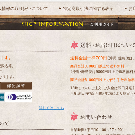
人情報の取り扱いについて
特定商取引法に関する表示
お
ます｡
送料全国一律700円
(沖縄･離島便は､1
便振込等｡
商品合計3,980円以上で送料無料
す｡
(沖縄･離島便は9800円以上で送料無料
なります｡
商品合計8,000円以上で代引手数料無料
13時までの､ご注文､ご入金は即日発送
※配達日時指定可能(地域により指定不
詳しくはこちら
営業時間(平日10：00～17：00)