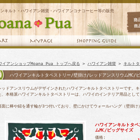
アンキルト・ハワイアン雑貨・ハワイアンコナコーヒー等の販売
ワイアンショップMoana Pua トップへ戻る
>
ハワイアン雑貨
>
キルトタ
ハワイアンキルトタペストリー/壁掛け/レッドアンスリウムMC/
レッドアンスリウムがデザインされたハワイアンキルトタペストリーです。キ
た、本格派ハワイアンキルトタペストリーは、ハワイのインテリア用品として
裏面に棒や紐を通す輪が3つ付いており、壁にかけてウォールハング（壁掛け
ハワイアンキルトタペ
ムMC/ビッグサイズ
価格: