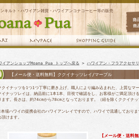
アンキルト・ハワイアン雑貨・ハワイアンコナコーヒー等の販売
ワイアンショップMoana Pua トップへ戻る
>
ハワイアン・フラアクセサ
【メール便・送料無料】ククイナッツレイ/マーブル
ククイナッツを1つ1つ丁寧に磨き上げ、職人により編み込まれた、上質なマ
クイナッツレイは、納品前に1本1本、目視で確認をし、お客様がご満足頂け
ります。長さは、約74cmから78cmとなっております。（紐を除くククイナ
※本場ハワイの提携会社のハワイアンレイですので、ハワイで流通しておりま
め頂けます。
【メール便・送料無