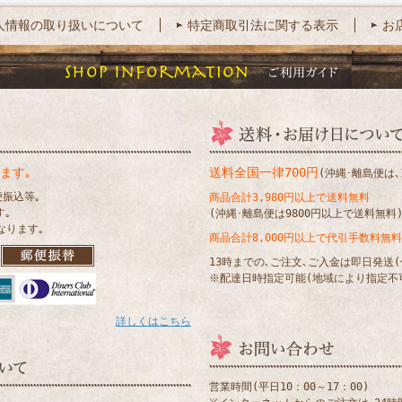
人情報の取り扱いについて
特定商取引法に関する表示
お
ます｡
送料全国一律700円
(沖縄･離島便は､1
便振込等｡
商品合計3,980円以上で送料無料
す｡
(沖縄･離島便は9800円以上で送料無料
なります｡
商品合計8,000円以上で代引手数料無料
13時までの､ご注文､ご入金は即日発送
※配達日時指定可能(地域により指定不
詳しくはこちら
営業時間(平日10：00～17：00)